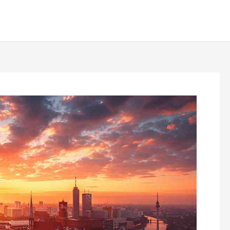
رش
ه
حتوا