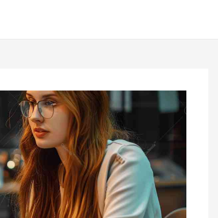
رش
ه
حتوا