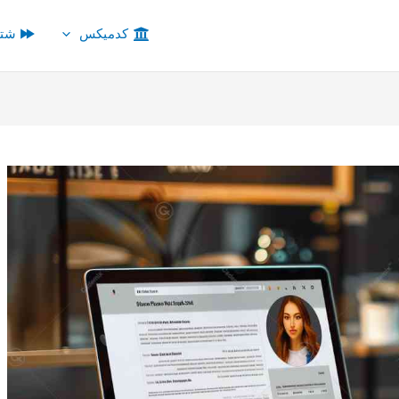
کدمیکس
شتا