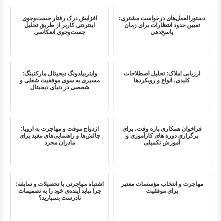
دستورالعمل‌های درخواست مشتری:
افزایش درک رفتار جست‌وجوی
تعیین حدود انتظارات برای زمان
اینترنتی کاربر از طریق تحلیل
پاسخ‌دهی
جست‌وجوی انعکاسی
ارزیابی املاک: تحلیل اصطلاحات
وایتربیلدونگ دیجیتال مارکتینگ:
کلیدی، انواع و رویکردها
مسیری به سوی موفقیت شغلی و
شخصی در دنیای دیجیتال
فراخوان همکاری پاره وقت، برای
ازدواج موقت و مهاجرت به اروپا:
برگزاری دوره های کارآموزی و
چالش‌ها و راهنمایی‌های مفید برای
آموزش تکمیلی
مادران مجرد
مهاجرت و انتخاب مؤسسات معتبر
اشتباه مهاجرتی با تحصیلات و سابقه:
برای موفقیت
چرا نباید آینده‌ی خود را به تصمیمات
نادرست بسپارید؟