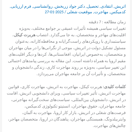
اتریش
,
انتقادی
,
تحصیل
,
دکتر جواد زربخش
,
روانشناسی
,
فرم ارزیابی
,
کدمیکس
,
مهاجرت
,
موقعیت شغلی
/
2025-01-27
زمان مطالعه :
7
دقیقه
تغییرات سیاسی همیشه تأثیرات عمیقی بر جوامع مختلف، به‌ویژه
اقلیت‌های مهاجر و متخصصان، به جا می‌گذارد. انتصاب
هربرت کیکل
،
سیاستمداری با رویکردهای راست‌گرایانه و محافظه‌کارانه، به‌عنوان
مسئول تشکیل دولت در اتریش، موجی از نگرانی‌ها را در میان مهاجران
و متخصصان، به‌خصوص ایرانیان، افغانستانی‌ها، کردها و دیگر اقلیت‌های
مقیم اروپا به همراه داشته است. این مقاله به بررسی پیامدهای احتمالی
این تغییر سیاسی، به‌ویژه بر روند مهاجرت کاری، زندگی دانشجویان و
متخصصان، و تأثیرات آن بر جامعه مهاجران می‌پردازد.
کلمات کلیدی:
هربرت کیکل، مهاجرت به اتریش، مهاجرت کاری، قوانین
مهاجرت اتریش، تأثیر تغییرات سیاسی، ویزای دانشجویی اتریش، اقامت
در اتریش، دانشجویان بین‌المللی، سیاست‌های سخت‌گیرانه مهاجرتی،
جامعه مهاجران، حقوق مهاجران، انستیتو تکنولوژی کدمیکس،
فرصت‌های شغلی در اتریش، بازار کار اروپا، مهاجرت به آلمان،
وایتربیلدونگ، همبستگی مهاجران، پناهندگان در اروپا، متخصصان مهاجر،
چالش‌های مهاجرت.