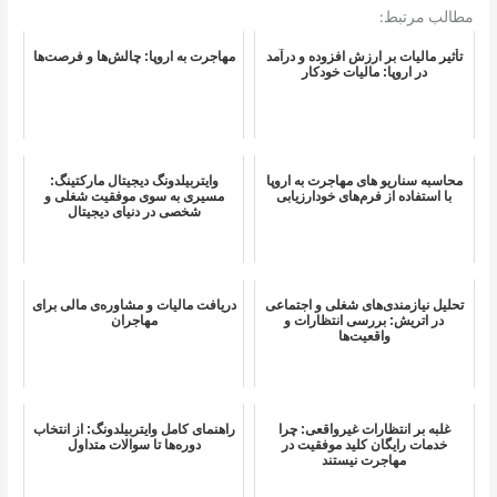
مطالب مرتبط:
تأثیر مالیات بر ارزش افزوده و درآمد
مهاجرت به اروپا: چالش‌ها و فرصت‌ها
در اروپا: مالیات خودکار
محاسبه سناریو های مهاجرت به اروپا
وایتربیلدونگ دیجیتال مارکتینگ:
با استفاده از فرم‌های خودارزیابی
مسیری به سوی موفقیت شغلی و
شخصی در دنیای دیجیتال
تحلیل نیازمندی‌های شغلی و اجتماعی
دریافت مالیات و مشاوره‌ی مالی برای
در اتریش: بررسی انتظارات و
مهاجران
واقعیت‌ها
غلبه بر انتظارات غیرواقعی: چرا
راهنمای کامل وایتربیلدونگ: از انتخاب
خدمات رایگان کلید موفقیت در
دوره‌ها تا سوالات متداول
مهاجرت نیستند