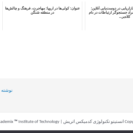
زاریابی در دوست‌یابی آنلاین:
عنوان: کولی‌ها در اروپا: مهاجرت، فرهنگ و چالش‌ها
راد جستجوگر ارتباطات در دام
در منطقه شنگن
کلاه‌بر...
نوشته ب
Powered by Cademi
Institute of Technology
™