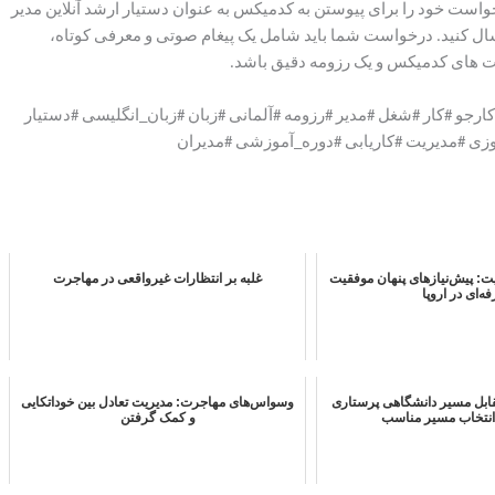
ت خود را برای پیوستن به کدمیکس به عنوان دستیار ارشد آنلاین مدیر
 کنید. درخواست شما باید شامل یک پیغام صوتی و معرفی کوتاه،
یت های کدمیکس و یک رزومه دقیق باشد.
جو #کار #شغل #مدیر #رزومه #آلمانی #زبان #زبان_انگلیسی #دستیار
وزی #مدیریت #کاریابی #دوره_آموزشی #مدیران
ت: پیش‌نیازهای پنهان موفقیت
غلبه بر انتظارات غیرواقعی در مهاجرت
ه‌ای در اروپا
Aus در مقابل مسیر دانشگاهی پرستاری
وسواس‌های مهاجرت: مدیریت تعادل بین خوداتکایی
 انتخاب مسیر مناسب
و کمک گرفتن