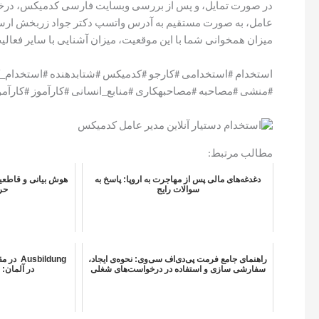
در صورت تمایل، و پس از بررسی وبسایت فارسی کدمیکس، درخواس
عامل، به صورت مستقیم به آدرس واتسپ دکتر جواد زربخش ارسال
میزان همخوانی شما با این موقعیت، میزان آشنایی با سایر فعال
استخدام #استخدامی #کارجو #کدمیکس #شتابدهنده #استخدام_کار
#منشی #مصاحبه #مصاحبهکاری #منابع_انسانی #کارآموز #کارآم
مطالب مرتبط:
دغدغه‌های مالی پس از مهاجرت به اروپا: پاسخ به
هوش بیانی و قاطعی
سوالات رایج
حرف
راهنمای جامع فرمت پی‌دی‌اف سی‌وی: نحوه‌ی ایجاد،
bildung
سفارشی سازی و استفاده در درخواست‌های شغلی
در آلمان: