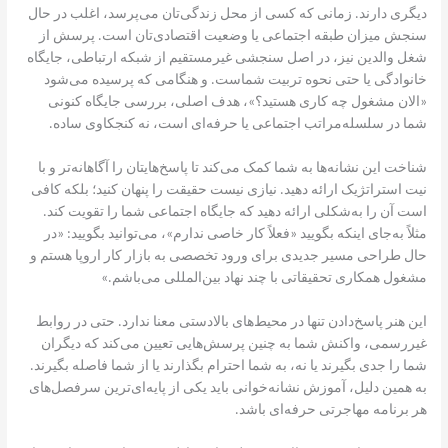
دیگری دارند. زمانی که کسی از محل زندگی‌تان می‌پرسد، اغلب در حال
سنجش میزان طبقه اجتماعی یا وضعیت اقتصادی‌تان است. پرسش از
شغل والدین نیز، در اصل سنجشی غیرمستقیم از شبکه ارتباطی، جایگاه
خانوادگی یا حتی نحوه تربیت شماست. و هنگامی که پرسیده می‌شود
«الان مشغول چه کاری هستید؟»، هدف اصلی، بررسی جایگاه کنونی
شما در سلسله‌مراتب اجتماعی یا حرفه‌ای است، نه کنجکاوی ساده.
شناخت این نشانه‌ها به شما کمک می‌کند تا پاسخ‌هایتان را آگاهانه‌تر و با
نیت استراتژیک ارائه دهید. نیازی نیست حقیقت را پنهان کنید؛ بلکه کافی‌
است آن را به‌شکلی ارائه دهید که جایگاه اجتماعی شما را تقویت کند.
مثلاً به‌جای اینکه بگویید «فعلاً کار خاصی ندارم»، می‌توانید بگویید: «در
حال طراحی مسیر جدیدی برای ورود تخصصی به بازار کار اروپا هستم و
مشغول همکاری تحقیقاتی با چند نهاد بین‌المللی می‌باشم.»
این هنر پاسخ‌دادن تنها در محیط‌های بالادستی معنا ندارد. حتی در روابط
غیررسمی، واکنش شما به چنین پرسش‌هایی تعیین می‌کند که دیگران
شما را جدی بگیرند یا نه، به شما احترام بگذارند یا از شما فاصله بگیرند.
به همین دلیل، آموزش نشانه‌خوانی باید یکی از پایه‌ای‌ترین سرفصل‌های
هر برنامه مهاجرتی حرفه‌ای باشد.