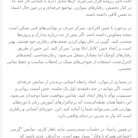
تحت تأثیر رزومه قرار می‌گیرند. آن‌ها تمایل دارند با کسانی کار کنند که
در کنار تخصص، رفتارهای متوازن، تواضع حرفه‌ای و در عین حال اعتماد
به نفس کافی داشته باشند.
در برخورد با چنین افرادی، تمرکز صرف بر توانایی‌های فنی ممکن است
نتیجه معکوس داشته باشد. اگر بیش از حد درباره مدارک و پروژه‌ها
صحبت کنید، گویی در حال پنهان‌کردن ضعف‌های رفتاری خود هستید. بهتر
است بر ایجاد حس “قابل اتکا بودن” تمرکز کنید. این حس از طریق
رفتارهای کوچک اما معنادار منتقل می‌شود: زمان‌شناسی، لبخندهای
کنترل‌شده، استفاده از شوخی‌های سبک در لحظات مناسب و حفظ تماس
چشمی.
در بسیاری از موارد، ایجاد رابطه انسانی برنده‌تر از نمایش حرفه‌ای‌
است. اگر بتوانید در چند دقیقه‌ی اول یک جلسه، حس امنیت روانی و
صمیمیت توأم با وقار ایجاد کنید، شانس موفقیت شما دوچندان می‌شود.
این دقیقاً همان نقطه‌ای‌ست که نرم‌افزارهای آموزش زبان یا دوره‌های
مهارتی فنی نمی‌توانند شما را آماده کنند. این، حوزه‌ای انسانی و رفتاری‌
است که نیاز به تمرین در دنیای واقعی دارد.
در همین راستا، در جلسات نیمه‌رسمی مانند ناهار کاری، نمایش “گرمی
اجتماعی همراه با وقار” بسیار مهم است. نه آن‌قدر جدی باشید که