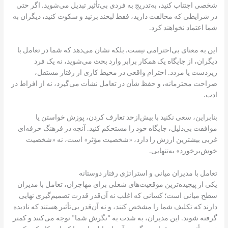
شخصی اجتناب کنید، به‌تدریج به فردی بی‌تأثیر تبدیل می‌شوید. اگر حتی
در شرایطی که مخالفت دارید، فقط لبخند بزنید و سکوت کنید، دیگران به
شما اعتماد نخواهند کرد.
این به معنای بی‌احترامی نیست. بلکه نشان می‌دهد که شما در تعامل با
دیگران، از جایگاه یک همکار برابر وارد بحث می‌شوید، نه یک فرد
زیر‌دست یا مردد. احترام واقعی در محیط کاری از رفتار مستقل،
صراحت محترمانه، و حفظ شأن در تعامل نشأت می‌گیرد، نه از افراط در
ادب.
بنابراین، سعی نکنید با بیش‌ازحد تعارف کردن، پوزش خواستن یا
موافقت بی‌دلیل، جایگاه خود را مستحکم کنید. آنچه در فرهنگ حرفه‌ای
غربی بیشترین ارزش را دارد، «شخصیت مؤثر» است، نه «شخصیت
خوش‌برخورد» به‌تنهایی.
تعامل با مدیران میانی و استراتژی رفتار دوستانه
یکی از پیچیده‌ترین موقعیت‌های شغلی برای مهاجران، تعامل با مدیران
سطح میانی است؛ کسانی که اغلب نه آن‌قدر قدرت تصمیم‌گیری نهایی
دارند که تکلیف شما را مشخص کنند، و نه آن‌قدر بی‌تأثیر هستند که نادیده
گرفته شوند. این مدیران، به شدت به “نگرش شما” توجه می‌کنند و کمتر