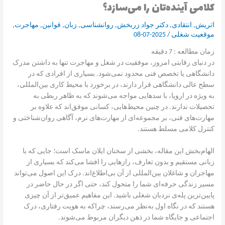
کلامی آینده‌تان را می‌سازد؟
اتریش
,
انتقادی
,
دکتر جواد زربخش
,
روانشناسی
,
زبان
,
قوانین
,
مهاجرت
,
موقعیت شغلی
/
2025-07-08
زمان مطالعه :
7
دقیقه
در دنیای رقابتی امروز، موفقیت در شغل و مهاجرت تنها به داشتن مدرک
دانشگاهی یا تخصص فنی محدود نمی‌شود. بسیاری از افرادی که در
سطح عالی دانشگاهی قرار دارند، در برخورد با محیط کاری بین‌المللی،
به ویژه در اروپا، با سدهایی مواجه می‌شوند که به ظاهر ربطی به
تحصیلات ندارند. در چنین محیط‌هایی، کسانی موفق‌اند که علاوه بر
مهارت‌های فنی، بر مجموعه‌ای از مهارت‌های نرم، آگاهی روان‌شناختی و
کنترل کلامی مسلط هستند.
الهام‌بخش این مقاله، بخشی از سخنان ایلان ماسک است؛ جایی که با
زبانی مستقیم و بدون تعارف، رازهایی را افشا می‌کند که بسیاری از
مهاجران و شاغلان بین‌المللی از آن بی‌اطلاع‌اند. درک این اصول می‌تواند
مسیر زندگی حرفه‌ای شما را متحول کند، حتی اگر در حال حاضر در
پایین‌ترین پله‌ی نردبان شغلی باشید. این مفاهیم عمیق‌تر از آن چیزی
هستند که در نگاه اول به‌نظر می‌رسند، چراکه به هویت رفتاری، درک
اجتماعی و جایگاه شما در ذهن دیگران مربوط می‌شوند.