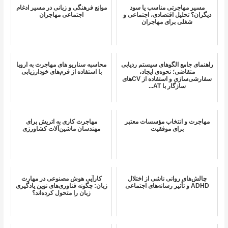
مسیر مهاجرتی مناسب یا سود
موانع فرهنگی و زبانی در مسیر ادغام
دیگران؟ تحلیل اقتصادی، اجتماعی و
اجتماعی مهاجران
شغلی برای مهاجران
راهنمای جامع الگوهای سیستم ردیابی
محاسبه سناریو های مهاجرت به اروپا
متقاضی؛ نحوه‌ی ایجاد،
با استفاده از فرم‌های خودارزیابی
سفارشی‌سازی و استفاده از CV‌های
سازگار با AT...
مهاجرت و انتخاب مؤسسات معتبر
مهاجرت کاری به اتریش برای
برای موفقیت
مهندسان ماشین‌آلات کشاورزی
چالش‌های روانی ناشی از اختلال
کارآیی هوش مصنوعی در مهارت
ADHD و تأثیر رسانه‌های اجتماعی
زبان: چگونه فناوری‌های نوین یادگیری
زبان را متحول کرده‌اند؟