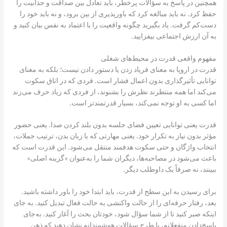
همچنین در پاسخ به سؤالات پرخطر، باید تعادل بین صداقت و جذابیت را
حفظ کرد. نه باید مبالغه کرد که باورپذیری از بین برود، و نه باید خود را
دست‌کم گرفت. یاد بگیرید چگونه واقعیت را با اعتماد به نفس بیان کنید و
به آن‌ ارزش اجتماعی بیفزایید.
مفهوم واقعی قدرت در محیط‌های شغلی
قدرت در اروپا به معنای فریاد زدن یا دستور دادن نیست؛ بلکه به معنای
توانایی تأثیرگذاری بدون اعمال فشار است. فردی که در اتاق سکوت
می‌کند اما همه منتظرند نظرش را بشنوند، از فردی که زیاد حرف می‌زند
اما کسی به او توجه نمی‌کند، بسیار قدرتمندتر است.
قدرت یعنی توانایی تعیین فضای جلسه بدون بلند کردن صدا. یعنی حضور
مؤثر بدون نیاز به تکرار خود. یعنی مهارتی که با زبان بدن، ترتیب جملات،
انتخاب واژگان و حتی سکوت هدفمند منتقل می‌شود. این قدرت است که
باعث می‌شود در مصاحبه‌ها، دیگران شما را به‌عنوان «گزینه اصلی»
ببینند، نه صرفاً یک داوطلب دیگر.
برای رسیدن به این سطح از قدرت، باید ابتدا خود را باور داشته باشید.
بعد، رفتار حرفه‌ای را از حالت واکنشی به حالت فعال تبدیل کنید. به جای
اینکه صبر کنید تا از شما سؤال شود، خودتان بحث را آغاز کنید. به‌جای
پاسخ‌دادن منفعلانه، با طرح سؤالات هوشمندانه نشان دهید که ذهن