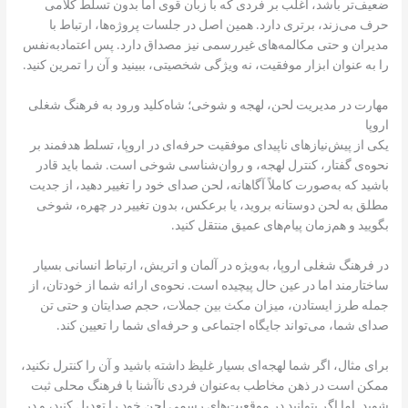
ضعیف‌تر باشد، اغلب بر فردی که با زبان قوی اما بدون تسلط کلامی
حرف می‌زند، برتری دارد. همین اصل در جلسات پروژه‌ها، ارتباط با
مدیران و حتی مکالمه‌های غیررسمی نیز مصداق دارد. پس اعتمادبه‌نفس
را به عنوان ابزار موفقیت، نه ویژگی شخصیتی، ببینید و آن را تمرین کنید.
مهارت در مدیریت لحن، لهجه و شوخی؛ شاه‌کلید ورود به فرهنگ شغلی
اروپا
یکی از پیش‌نیازهای ناپیدای موفقیت حرفه‌ای در اروپا، تسلط هدفمند بر
نحوه‌ی گفتار، کنترل لهجه، و روان‌شناسی شوخی است. شما باید قادر
باشید که به‌صورت کاملاً آگاهانه، لحن صدای خود را تغییر دهید، از جدیت
مطلق به لحن دوستانه بروید، یا برعکس، بدون تغییر در چهره، شوخی
بگویید و هم‌زمان پیام‌های عمیق منتقل کنید.
در فرهنگ شغلی اروپا، به‌ویژه در آلمان و اتریش، ارتباط انسانی بسیار
ساختارمند اما در عین حال پیچیده است. نحوه‌ی ارائه شما از خودتان، از
جمله طرز ایستادن، میزان مکث بین جملات، حجم صدایتان و حتی تن
صدای شما، می‌تواند جایگاه اجتماعی و حرفه‌ای شما را تعیین کند.
برای مثال، اگر شما لهجه‌ای بسیار غلیظ داشته باشید و آن را کنترل نکنید،
ممکن است در ذهن مخاطب به‌عنوان فردی ناآشنا با فرهنگ محلی ثبت
شوید. اما اگر بتوانید در موقعیت‌های رسمی لحن خود را تعدیل کنید، و در