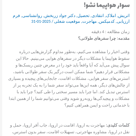
سوار هواپیما نشو!
اتریش
,
املاک
,
انتقادی
,
تحصیل
,
دکتر جواد زربخش
,
روانشناسی
,
فرم
ارزیابی
,
کدمیکس
,
مهاجرت
,
موقعیت شغلی
/
2025-01-31
زمان مطالعه :
4
دقیقه
مقدمه: چرا سفرهای طولانی؟
وقتی اخبار را مشاهده می‌کنیم، به‌طور مداوم گزارش‌هایی درباره
سقوط هواپیما یا مشکلات دیگر در سفرهای هوایی می‌بینیم. حالا این
سوال پیش می‌آید که آیا واقعاً باید خود را در معرض چنین ریسک‌ها و
مشکلاتی قرار دهیم؟ شما ممکن است درگیر یک سفر طولانی باشید،
استرس‌های سفر هوایی، مشکلات اقامت، جابجایی‌های پیچیده و بسیاری
از چالش‌های دیگر، همه این‌ها می‌تواند سفر شما را به یک تجربه پر از
استرس تبدیل کند. اما چرا باید مسیر سختی را طی کنید؟ چرا باید با
مشکلات و پیچیدگی‌ها روبه‌رو شوید وقتی می‌توانیم شما را از همین ابتدا
با خدماتی راحت و ایمن همراهی کنیم؟
کلمات کلیدی:
مهاجرت به اروپا، اقامت در اروپا، جاب آفر اروپا، حمل و
نقل در اروپا، مشاوره مهاجرتی، تسهیلات اقامت، سفر بدون استرس،