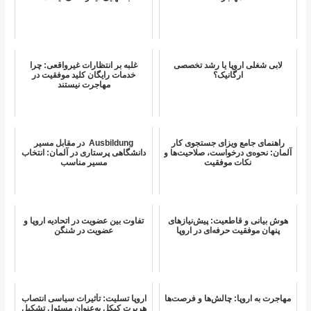
لابی شغلی اروپا یا رشد تخصصی
غلبه بر انتظارات غیرواقعی: چرا
ارگانیک؟
خدمات رایگان کلید موفقیت در
مهاجرت نیستند
راهنمای جامع ویزای جستجوی کار
Ausbildung در مقابل مسیر
آلمان: نحوه‌ی درخواست، صلاحیت‌ها و
دانشگاهی پرستاری در آلمان: انتخاب
نکات موفقیت
مسیر مناسب
هوش بیانی و قاطعیت: پیش‌نیازهای
تفاوت بین عضویت در اتحادیه اروپا و
پنهان موفقیت حرفه‌ای در اروپا
عضویت در شنگن
مهاجرت به اروپا: چالش‌ها و فرصت‌ها
اروپا تسلیت: تأثیرات سیاسی انتصاب
هربرت کیکل به‌عنوان مسئول تشکیل