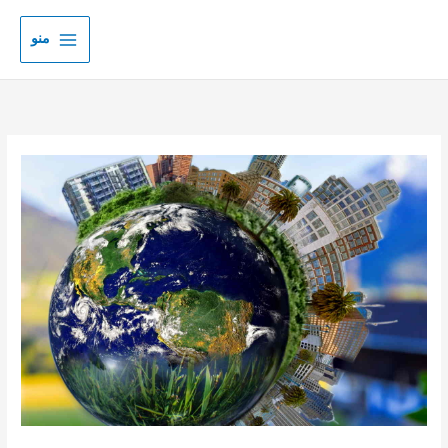
رش
ه
منو
حتوا