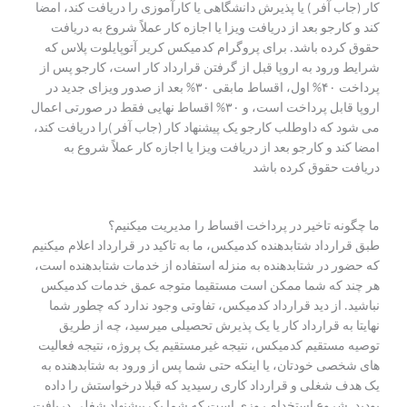
کار (جاب آفر ) یا پذیرش دانشگاهی یا کارآموزی را دریافت کند، امضا
کند و کارجو بعد از دریافت ویزا یا اجازه کار عملاً شروع به دریافت
حقوق کرده باشد. برای پروگرام کدمیکس کریر آتوپایلوت پلاس که
شرایط ورود به اروپا قبل از گرفتن قرارداد کار است، کارجو پس از
پرداخت ۴۰% اول، اقساط مابقی ۳۰% بعد از صدور ویزای جدید در
اروپا قابل پرداخت است، و ۳۰% اقساط نهایی فقط در صورتی اعمال
می شود که داوطلب کارجو یک پیشنهاد کار (جاب آفر )را دریافت کند،
امضا کند و کارجو بعد از دریافت ویزا یا اجازه کار عملاً شروع به
دریافت حقوق کرده باشد
ما چگونه تاخیر در پرداخت اقساط را مدیریت میکنیم؟
طبق قرارداد شتابدهنده کدمیکس، ما به تاکید در قرارداد اعلام میکنیم
که حضور در شتابدهنده به منزله استفاده از خدمات شتابدهنده است،
هر چند که شما ممکن است مستقیما متوجه عمق خدمات کدمیکس
نباشید. از دید قرارداد کدمیکس، تفاوتی وجود ندارد که چطور شما
نهایتا به قرارداد کار یا یک پذیرش تحصیلی میرسید، چه از طریق
توصیه مستقیم کدمیکس، نتیجه غیرمستقیم یک پروژه، نتیجه فعالیت
های شخصی خودتان، یا اینکه حتی شما پس از ورود به شتابدهنده به
یک هدف شغلی و قرارداد کاری رسیدید که قبلا درخواستش را داده
بودید. شروع استخدام روزی است که شما یک پیشنهاد شغلی دریافت