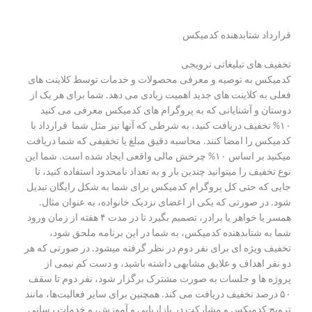
قرارداد شتابدهنده کدمیکس
تخفیف های تبلیغاتی ترویجی
کدمیکس به توصیه و معرفی محصولات و خدمات توسط کلاینت های
فعلی به کلاینت های جدید اهمیت زیادی می دهد. شما برای هر یک از
دوستان و آشنایانی که به پروگرام های کدمیکس معرفی می کنید
۱۰% تخفیف دریافت کنید، به شرطی که آنها نیز مثل شما قرارداد با
کدمیکس را امضا کنند. محاسبه دقیق مبلغ یا تخفیفی که شما دریافت
میکنید بر اساس ۱۰% چرخش مالی واقعی ایجاد شده است. شما این
نوع تخفیف را میتوانید چندین بار و به تعداد نامحدود استفاده کنید، تا
جایی که حتی کل پروگرام کدمیکس برای شما به شکل رایگان تبدیل
شود. در صورتی که یکی از اعضای نزدیک خانواده، به عنوان مثال.
همسر یا خواهر یا برادر، تصمیم بگیرد تا در مدت ۴ هفته از زمان ورود
شما به شتابدهنده کدمیکس، به شما در این برنامه ملحق شود،
تخفیف ویژه ای برای نفر دوم در نظر گرفته میشود. در صورتی که هر
دو نفر اهداف و علایق مشابهی داشته باشید، و دست کم نیمی از
پروژه ها و جلسات به صورت مشترک برگزار شود، نفر دوم تا سقف
۵۰ درصد تخفیف دریافت می کند. همچنین برای سایر فعالیت‌ها، مانند
ترویج کدمیکس و مشارکت در بازاریابی و آموزش، و خدمات رسانی