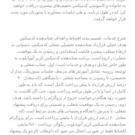
به خانواده و کامیونیتی کدمیکس تخفیف‌های بیشتری دریافت خواهید
کرد که در طول برنامه، و طی جلسات مشاوره با منتورتان مورد بحث
قرار خواهند گرفت.
شرح خدمات، تقسیم بندی اقساط و اهداف شتابدهنده کدمیکس
هدف اصلی قرارداد شتابدهنده تحصیلی شغلی کدمیکس، دستیابی به
ارتقاء شغلی، پیشبرد قابلیت استخدامی و رسیدن به یک موقعیت
شغلی در اروپا است. برنامه شتابدهنده کدمیکس کریر آتوپایلوت به
طور خاص شامل دو هدف و خدمات است. اول، شتاب شغلی و
توسعه رزومه، شامل آموزش های مرتبط، جلسات منتورینگ، مدارک
تخصصی، تا رسیدن به مصاحبه شغلی – دانشگاهی (که معادل ۴۰
درصد ارزش قرارداد یا پیش پرداخت کامل است، که باید به طور
کامل در ابتدا و/یا در طول برنامه پرداخت شود، حتی اگر کلاینت، به
صورت زود هنگام درخواست خروج از پروگرام را داشته باشد. هدف
دوم، رسیدن به یک موقعیت شغلی، و تضمینی برای دریافت پیشنهاد
شغلی، یا پذیرش دانشگاه و پشتیبانی های بعدی مرتبط است (که
معادل ۶۰ درصد ارزش قرارداد یا مابقی پرداخت است. برای پروگرام
شتابدهنده کدمیکس کریر آتوپایلوت ریگولار، پرداخت ۶۰% مابقی
اقساط فقط در صورتی اعمال می شود که داوطلب کارجو یک پیشنهاد