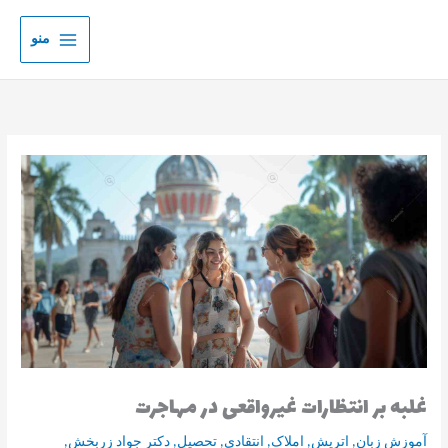
رش
ه
منو
حتوا
غلبه بر انتظارات غیرواقعی در مهاجرت
آموزش زبان
,
اتریش
,
املاک
,
انتقادی
,
تحصیل
,
دکتر جواد زربخش
,