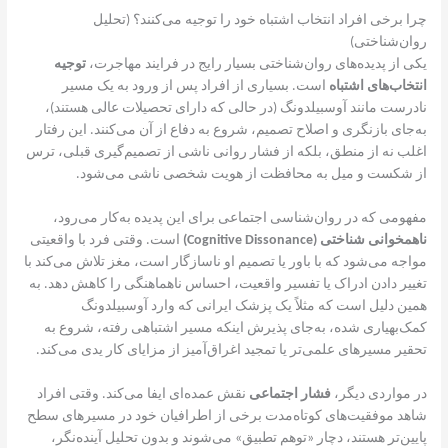
چرا برخی افراد انتخاب اشتباه خود را توجیه می‌کنند؟ (تحلیل
روان‌شناختی)
یکی از پدیده‌های روان‌شناختی بسیار رایج در فرایند مهاجرت،
توجیه
انتخاب‌های اشتباه
است. بسیاری از افراد پس از ورود به یک مسیر
نادرست مانند آوسبیلدونگ (در حالی که دارای تحصیلات عالی هستند)،
به‌جای بازنگری و اصلاح تصمیم، شروع به دفاع از آن می‌کنند. این رفتار
اغلب نه از منطق، بلکه از فشار روانی ناشی از تصمیم‌گیری قبلی، ترس
از شکست و میل به محافظت از هویت شخصی ناشی می‌شود.
مفهومی که در روان‌شناسی اجتماعی برای این پدیده به‌کار می‌رود،
ناهمخوانی شناختی (Cognitive Dissonance)
است. وقتی فرد با واقعیتی
مواجه می‌شود که با باور یا تصمیم او ناسازگار است، مغز تلاش می‌کند با
تغییر دادن ادراک یا تفسیر واقعیت، احساس ناهماهنگی را کاهش دهد. به
همین دلیل است که مثلاً یک پزشک ایرانی که وارد آوسبیلدونگ
کمک‌بهیاری شده، به‌جای پذیرش اینکه مسیر اشتباهی رفته، شروع به
تحقیر مسیرهای علمی‌تر یا تمجید اغراق‌آمیز از مزایای کار یدی می‌کند.
در مواردی دیگر،
فشار اجتماعی
نقش عمده‌ای ایفا می‌کند. وقتی افراد
شاهد موفقیت‌های کوتاه‌مدت برخی از اطرافیان خود در مسیرهای سطح
پایین‌تر هستند، دچار «توهم تطبیق» می‌شوند و بدون تحلیل آینده‌نگر،