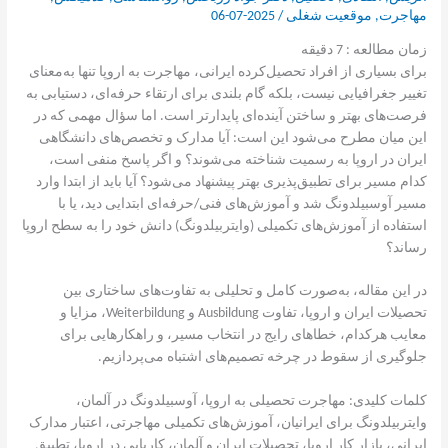
مهاجرت
,
موقعیت شغلی
/
2025-07-06
زمان مطالعه :
7
دقیقه
برای بسیاری از افراد تحصیل‌کرده ایرانی، مهاجرت به اروپا تنها به‌معنای
تغییر جغرافیایی نیست، بلکه گام بلندی برای ارتقاء حرفه‌ای، دستیابی به
فرصت‌های بهتر و ساختن آینده‌ای پایدارتر است. اما سؤال مهمی که در
این میان مطرح می‌شود این است: آیا مدارک و تخصص‌های دانشگاهی
ایران در اروپا به رسمیت شناخته می‌شوند؟ و اگر پاسخ منفی است،
کدام مسیر برای تطبیق‌پذیری بهتر پیشنهاد می‌شود؟ آیا باید از ابتدا وارد
مسیر آوسبیلدونگ شد و آموزش‌های فنی/حرفه‌ای ابتدایی دید، یا با
استفاده از آموزش‌های تکمیلی (وایتربیلدونگ) دانش خود را به سطح اروپا
رساند؟
در این مقاله، به‌صورت کامل و تحلیلی به تفاوت‌های ساختاری بین
تحصیلات ایران و اروپا، تفاوت Ausbildung و Weiterbildung، مزایا و
معایب هرکدام، خطاهای رایج در انتخاب مسیر، و راهکارهایی برای
جلوگیری از سقوط در چرخه تصمیم‌های اشتباه می‌پردازیم.
کلمات کلیدی: مهاجرت تحصیلی به اروپا، آوسبیلدونگ در آلمان،
وایتربیلدونگ برای ایرانیان، آموزش‌های تکمیلی مهاجرتی، اعتبار مدارک
ایرانی، بازار کار اروپا، تحصیلات ایران و آلمان، کاریابی در اروپا، تطبیق