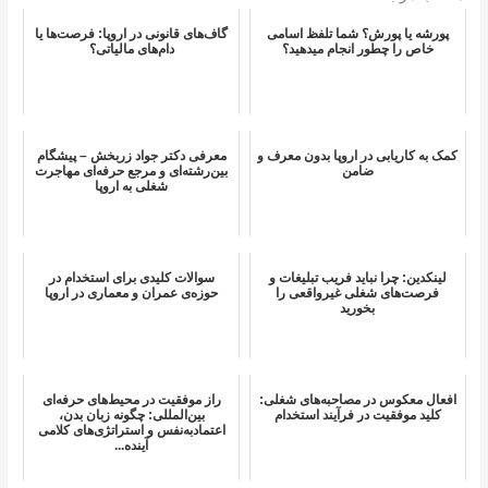
پورشه یا پورش؟ شما تلفظ اسامی
گاف‌های قانونی در اروپا: فرصت‌ها یا
خاص را چطور انجام میدهید؟
دام‌های مالیاتی؟
کمک به کاریابی در اروپا بدون معرف و
معرفی دکتر جواد زربخش – پیشگام
ضامن
بین‌رشته‌ای و مرجع حرفه‌ای مهاجرت
شغلی به اروپا
لینکدین: چرا نباید فریب تبلیغات و
سوالات کلیدی برای استخدام در
فرصت‌های شغلی غیرواقعی را
حوزه‌ی عمران و معماری در اروپا
بخورید
افعال معکوس در مصاحبه‌های شغلی:
راز موفقیت در محیط‌های حرفه‌ای
کلید موفقیت در فرآیند استخدام
بین‌المللی: چگونه زبان بدن،
اعتماد‌به‌نفس و استراتژی‌های کلامی
آینده‌...