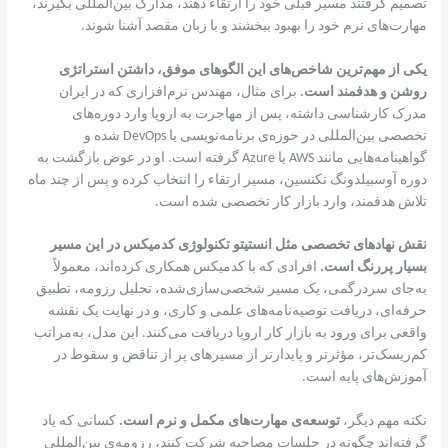
تصمیم گرفتند مسیر قبلی خود را ارتقاء دهند، مدارک بین‌المللی بگیرند،
مهارت‌های نرم خود را بهبود ببخشند و با زبان مقصد آشنا شوند.
یکی از مهم‌ترین شاخص‌های این الگوهای موفق، داشتن استراتژی
روشن و هدفمند است.
برای مثال، مهندس نرم‌افزاری که در ایران
مدرک کارشناسی داشته، پس از مهاجرت به اروپا وارد دوره‌های
تخصصی بین‌المللی در حوزه‌ی برنامه‌نویسی یا DevOps شده و
گواهینامه‌هایی مانند AWS یا Azure گرفته است. او در عوض بازگشت به
دوره آوسبیلدونگ تکنسین، مسیر ارتقاء را انتخاب کرده و پس از چند ماه
تلاش هدفمند، وارد بازار کار تخصصی شده است.
نقش نهادهای تخصصی مثل انستیتو تکنولوژی کدمیکس در این مسیر
بسیار پررنگ است.
افرادی که با کدمیکس همکاری کرده‌اند، معمولاً
به‌جای سردرگمی، یک مسیر شخصی‌سازی‌شده، تحلیل رزومه، تطبیق
حرفه‌ای، دریافت توصیه‌نامه‌های علمی و کاری، و در نهایت یک نقشه
واقعی برای ورود به بازار کار اروپا دریافت می‌کنند. این مدل، به‌مراتب
کم‌ریسک‌تر، مؤثرتر و پایدارتر از مسیرهای پر از تناقض و سقوط در
آموزش‌های پایه است.
نکته مهم دیگر،
توسعه‌ی مهارت‌های مکمل و نرم است.
کسانی که یاد
گرفته‌اند چگونه در جلسات مصاحبه شرکت کنند، رزومه‌ی بین‌المللی