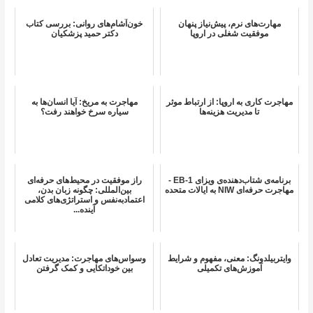
مهارت‌های نرم، پیش‌نیاز پنهان
خون‌آشام‌های روانی: بررسی کتاب
موفقیت شغلی در اروپا
دکتر حمید پزشکیان
مهاجرت کاری به اروپا: از ارتباط موثر
مهاجرت به مریخ: آیا انسان‌ها به
تا مدیریت هزینه‌ها
سیاره سرخ خواهند رفت؟
برنامه‌ی شتاب‌دهنده‌ی ویزای EB-1 -
راز موفقیت در محیط‌های حرفه‌ای
مهاجرت حرفه‌ای NIW به ایالات متحده
بین‌المللی: چگونه زبان بدن،
اعتماد‌به‌نفس و استراتژی‌های کلامی
آینده‌...
وایتربیلدونگ: معنی، مفهوم و شرایط
وسواس‌های مهاجرت: مدیریت تعادل
آموزش‌های تکمیلی
بین خوداتکایی و کمک گرفتن