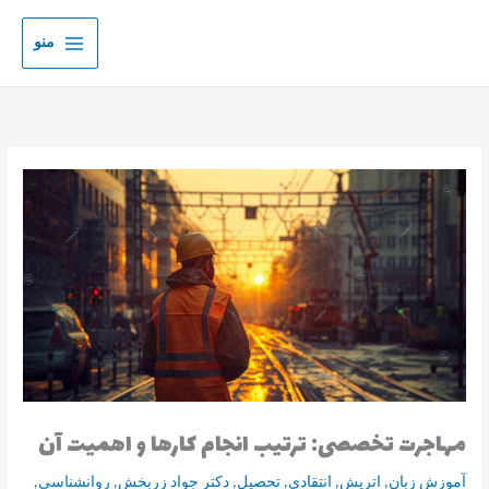
رش
ه
منو
حتوا
مهاجرت تخصصی: ترتیب انجام کارها و اهمیت آن
آموزش زبان
,
اتریش
,
انتقادی
,
تحصیل
,
دکتر جواد زربخش
,
روانشناسی
,