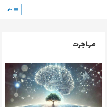
رش
ه
منو
حتوا
مهاجرت
امید
در
مهاجرت؛
چرا
خوش‌بینی
به‌تنهایی
دیگر
کافی