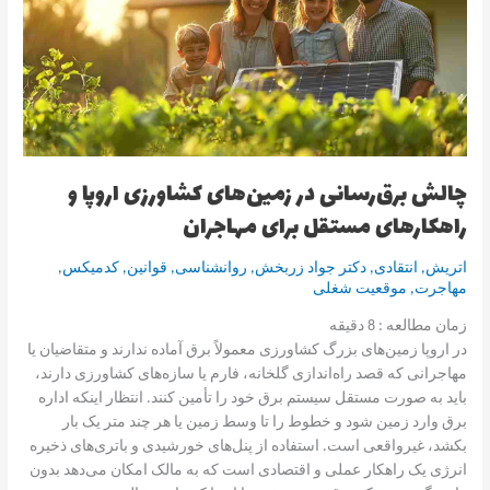
زمین‌های
کشاورزی
اروپا
و
راهکارهای
مستقل
برای
مهاجران
چالش برق‌رسانی در زمین‌های کشاورزی اروپا و
راهکارهای مستقل برای مهاجران
اتریش
,
انتقادی
,
دکتر جواد زربخش
,
روانشناسی
,
قوانین
,
کدمیکس
,
مهاجرت
,
موقعیت شغلی
زمان مطالعه :
8
دقیقه
در اروپا زمین‌های بزرگ کشاورزی معمولاً برق آماده ندارند و متقاضیان یا
مهاجرانی که قصد راه‌اندازی گلخانه، فارم یا سازه‌های کشاورزی دارند،
باید به صورت مستقل سیستم برق خود را تأمین کنند. انتظار اینکه اداره
برق وارد زمین شود و خطوط را تا وسط زمین یا هر چند متر یک بار
بکشد، غیرواقعی است. استفاده از پنل‌های خورشیدی و باتری‌های ذخیره
انرژی یک راهکار عملی و اقتصادی است که به مالک امکان می‌دهد بدون