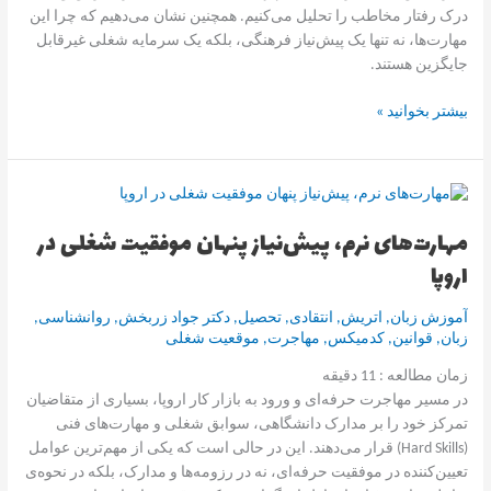
درک رفتار مخاطب را تحلیل می‌کنیم. همچنین نشان می‌دهیم که چرا این
مهارت‌ها، نه تنها یک پیش‌نیاز فرهنگی، بلکه یک سرمایه شغلی غیرقابل
جایگزین هستند.
بیشتر بخوانید »
مهارت‌های
نرم،
مهارت‌های نرم، پیش‌نیاز پنهان موفقیت شغلی در
پیش‌نیاز
اروپا
پنهان
موفقیت
شغلی
آموزش زبان
,
اتریش
,
انتقادی
,
تحصیل
,
دکتر جواد زربخش
,
روانشناسی
,
در
زبان
,
قوانین
,
کدمیکس
,
مهاجرت
,
موقعیت شغلی
اروپا
زمان مطالعه :
11
دقیقه
در مسیر مهاجرت حرفه‌ای و ورود به بازار کار اروپا، بسیاری از متقاضیان
تمرکز خود را بر مدارک دانشگاهی، سوابق شغلی و مهارت‌های فنی
(Hard Skills) قرار می‌دهند. این در حالی است که یکی از مهم‌ترین عوامل
تعیین‌کننده در موفقیت حرفه‌ای، نه در رزومه‌ها و مدارک، بلکه در نحوه‌ی