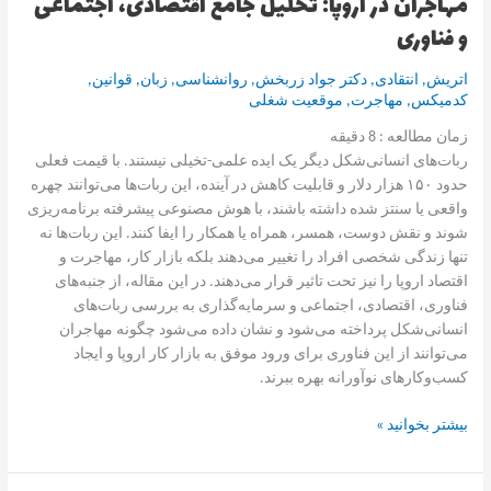
مهاجران در اروپا: تحلیل جامع اقتصادی، اجتماعی
اقتصادی،
و فناوری
اجتماعی
و
فناوری
اتریش
,
انتقادی
,
دکتر جواد زربخش
,
روانشناسی
,
زبان
,
قوانین
,
کدمیکس
,
مهاجرت
,
موقعیت شغلی
زمان مطالعه :
8
دقیقه
ربات‌های انسانی‌شکل دیگر یک ایده علمی-تخیلی نیستند. با قیمت فعلی
حدود ۱۵۰ هزار دلار و قابلیت کاهش در آینده، این ربات‌ها می‌توانند چهره
واقعی یا سنتز شده داشته باشند، با هوش مصنوعی پیشرفته برنامه‌ریزی
شوند و نقش دوست، همسر، همراه یا همکار را ایفا کنند. این ربات‌ها نه
تنها زندگی شخصی افراد را تغییر می‌دهند بلکه بازار کار، مهاجرت و
اقتصاد اروپا را نیز تحت تاثیر قرار می‌دهند. در این مقاله، از جنبه‌های
فناوری، اقتصادی، اجتماعی و سرمایه‌گذاری به بررسی ربات‌های
انسانی‌شکل پرداخته می‌شود و نشان داده می‌شود چگونه مهاجران
می‌توانند از این فناوری برای ورود موفق به بازار کار اروپا و ایجاد
کسب‌وکارهای نوآورانه بهره ببرند.
بیشتر بخوانید »