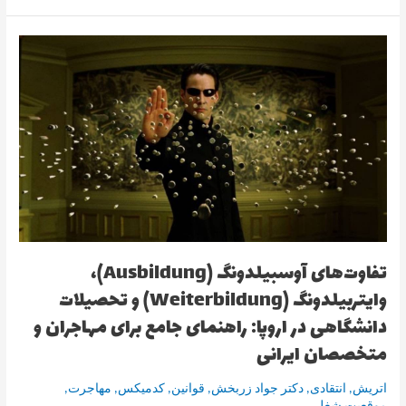
تفاوت‌های
آوسبیلدونگ
(Ausbildung)،
وایتربیلدونگ
(Weiterbildung)
و
تحصیلات
دانشگاهی
در
اروپا:
راهنمای
تفاوت‌های آوسبیلدونگ (Ausbildung)،
جامع
برای
وایتربیلدونگ (Weiterbildung) و تحصیلات
مهاجران
دانشگاهی در اروپا: راهنمای جامع برای مهاجران و
و
متخصصان
متخصصان ایرانی
ایرانی
اتریش
,
انتقادی
,
دکتر جواد زربخش
,
قوانین
,
کدمیکس
,
مهاجرت
,