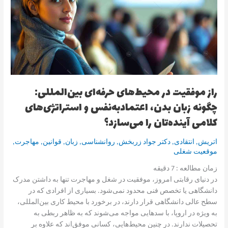
محیط‌های
حرفه‌ای
بین‌المللی:
چگونه
زبان
بدن،
اعتماد‌به‌نفس
و
راز موفقیت در محیط‌های حرفه‌ای بین‌المللی:
استراتژی‌های
چگونه زبان بدن، اعتماد‌به‌نفس و استراتژی‌های
کلامی
کلامی آینده‌تان را می‌سازد؟
آینده‌تان
را
می‌سازد؟
اتریش
,
انتقادی
,
دکتر جواد زربخش
,
روانشناسی
,
زبان
,
قوانین
,
مهاجرت
,
موقعیت شغلی
زمان مطالعه :
7
دقیقه
در دنیای رقابتی امروز، موفقیت در شغل و مهاجرت تنها به داشتن مدرک
دانشگاهی یا تخصص فنی محدود نمی‌شود. بسیاری از افرادی که در
سطح عالی دانشگاهی قرار دارند، در برخورد با محیط کاری بین‌المللی،
به ویژه در اروپا، با سدهایی مواجه می‌شوند که به ظاهر ربطی به
تحصیلات ندارند. در چنین محیط‌هایی، کسانی موفق‌اند که علاوه بر