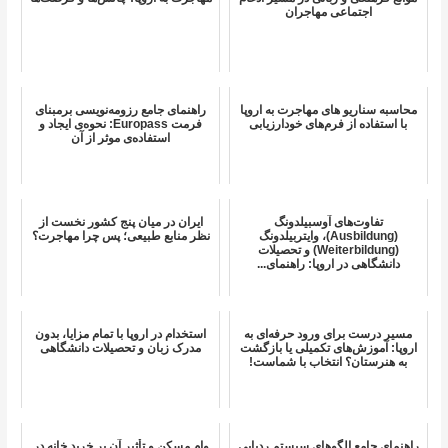
اجتماعی مهاجران
محاسبه سناریو های مهاجرت به اروپا
راهنمای جامع رزومه‌نویسی برمبنای
با استفاده از فرم‌های خودارزیابی
فرمت Europass: نحوه‌ی ایجاد و
استفاده‌ی موثر از آن
تفاوت‌های آوسبیلدونگ
ایران در میان پنج کشور نخست از
(Ausbildung)، وایتربیلدونگ
نظر منابع طبیعی؛ پس چرا مهاجرت؟
(Weiterbildung) و تحصیلات
دانشگاهی در اروپا: راهنمای...
مسیر درست برای ورود حرفه‌ای به
استخدام در اروپا با تمام مزایا، بدون
اروپا: آموزش‌های تکمیلی یا بازگشت
مدرک زبان و تحصیلات دانشگاهی
به هنرستان؟ انتخاب با شماست!
راهنمای جامع الگوهای سیستم ردیابی
وام مسکن و تأثیر آن بر خرید خانه در